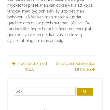
mycket för priset. Man kan också välja att köpa
längder med tyg och själv sy upp det man
behöver. I så fall kan man matcha kuddar,
gardiner och dukar precis hur man själv vill. Det
tar dock lite längre tid och kräver mer energi att
göra det själv men det kan vara en trevlig
sysselsättning när man är ledig.
Inred bättre med
Smarta inredningstips
Inläggsnavigering
IKEA
till hallen
Sök