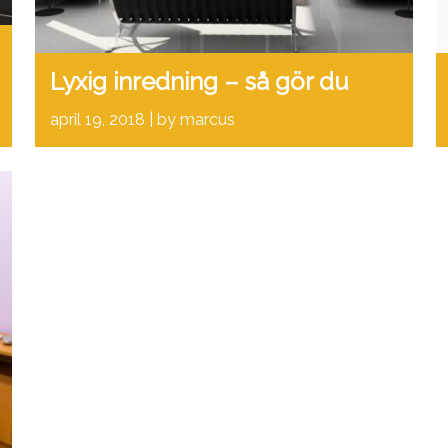
Lyxig inredning – så gör du
april 19, 2018
by marcus