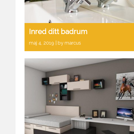
Inred ditt badrum
maj 4, 2019
by marcus