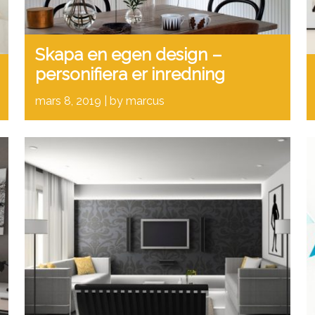
Skapa en egen design –
personifiera er inredning
mars 8, 2019
by marcus