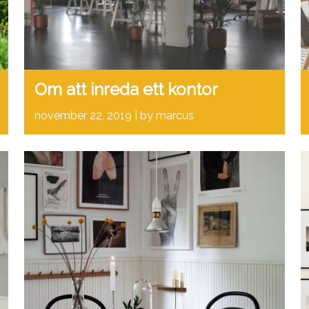
Om att inreda ett kontor
november 22, 2019
by marcus