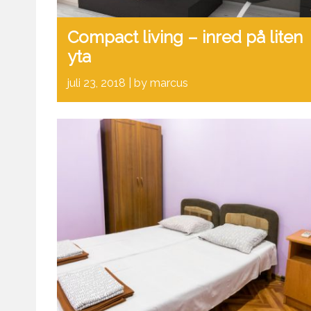
Compact living – inred på liten
yta
juli 23, 2018
by marcus