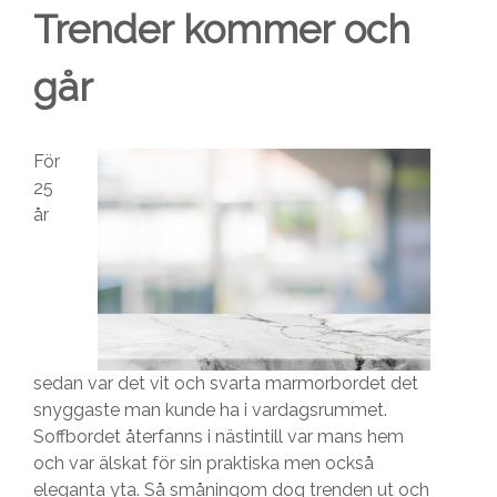
Trender kommer och
går
För
25
år
sedan var det vit och svarta marmorbordet det
snyggaste man kunde ha i vardagsrummet.
Soffbordet återfanns i nästintill var mans hem
och var älskat för sin praktiska men också
eleganta yta. Så småningom dog trenden ut och