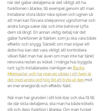
när det gäller detaljerna är det viktigt att ha
funktionen i åtanke, till exempel genom att man
installerar stora lådor nära spisen och ugnen så
att man kan förvara stekpannor, ugnsformar och
andra tunga saker där, och inte behöver lyfta
dem så långt. En annan viktig detalj när det
gäller funktionen är fläkten, som ju ska vara både
effektiv och snygg. Särskilt om man köper ett
äldre hus kan det vara viktigt att kontrollera
vilken fläkt man har, även om man inte har tänkt
renovera resten av köket. I många hus byggda
runt 1970 installerades nämligen en
Bacho
Minimaster, och har man en sådan i sitt hem är
det med andra ord hög tid att byta ut den
mot
en mer energisnål och effektiv fläkt.
När man har grunden i sitt kök klar, och ska få till
de där sista detaljerna, ska man ha både kökets
stil och dess funktion i åtanke. Om man tycker