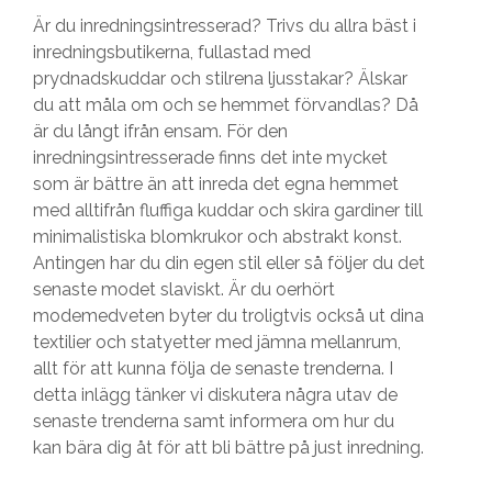
Är du inredningsintresserad? Trivs du allra bäst i
inredningsbutikerna, fullastad med
prydnadskuddar och stilrena ljusstakar? Älskar
du att måla om och se hemmet förvandlas? Då
är du långt ifrån ensam. För den
inredningsintresserade finns det inte mycket
som är bättre än att inreda det egna hemmet
med alltifrån fluffiga kuddar och skira gardiner till
minimalistiska blomkrukor och abstrakt konst.
Antingen har du din egen stil eller så följer du det
senaste modet slaviskt. Är du oerhört
modemedveten byter du troligtvis också ut dina
textilier och statyetter med jämna mellanrum,
allt för att kunna följa de senaste trenderna. I
detta inlägg tänker vi diskutera några utav de
senaste trenderna samt informera om hur du
kan bära dig åt för att bli bättre på just inredning.