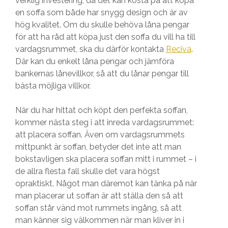
verklig investering, då det kan kosta på att köpa
en soffa som både har snygg design och är av
hög kvalitet. Om du skulle behöva låna pengar
för att ha råd att köpa just den soffa du vill ha till
vardagsrummet, ska du därför kontakta
Reciva
.
Där kan du enkelt låna pengar och jämföra
bankernas lånevillkor, så att du lånar pengar till
bästa möjliga villkor.
När du har hittat och köpt den perfekta soffan,
kommer nästa steg i att inreda vardagsrummet:
att placera soffan. Även om vardagsrummets
mittpunkt är soffan, betyder det inte att man
bokstavligen ska placera soffan mitt i rummet – i
de allra flesta fall skulle det vara högst
opraktiskt. Något man däremot kan tänka på när
man placerar ut soffan är att ställa den så att
soffan står vänd mot rummets ingång, så att
man känner sig välkommen när man kliver in i